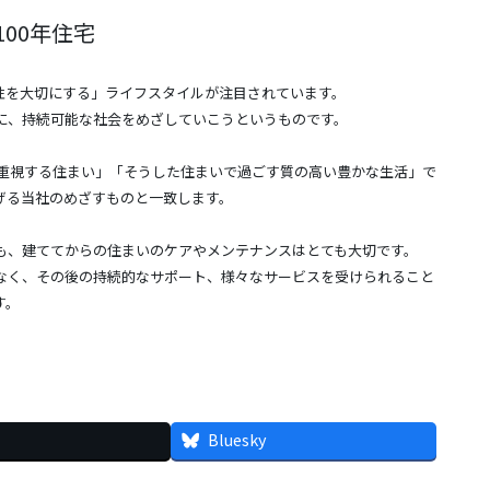
00年住宅
能性を大切にする」ライフスタイルが注目されています。
に、持続可能な社会をめざしていこうというものです。
を重視する住まい」「そうした住まいで過ごす質の高い豊かな生活」で
ty)」を掲げる当社のめざすものと一致します。
も、建ててからの住まいのケアやメンテナンスはとても大切です。
なく、その後の持続的なサポート、様々なサービスを受けられること
す。
Bluesky