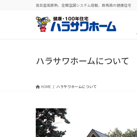
コ
ナ
高気密高断熱、全館空調システム搭載、群馬県の健康住宅
ン
ビ
テ
ゲ
ン
ー
ツ
シ
に
ョ
移
ン
動
に
ハラサワホームについて
移
動
HOME
ハラサワホームについて