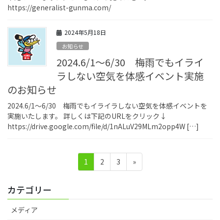
https://generalist-gunma.com/
2024年5月18日
お知らせ
2024.6/1～6/30 梅雨でもイライ
ラしない空気を体感イベント実施
のお知らせ
2024.6/1～6/30 梅雨でもイライラしない空気を体感イベントを
実施いたします。 詳しくは下記のURLをクリック↓
https://drive.google.com/file/d/1nALuV29MLm2opp4W […]
投
ペ
ペ
ペ
1
2
3
»
稿
ー
ー
ー
ジ
ジ
ジ
の
カテゴリー
ペ
メディア
ー