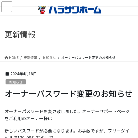
コ
ナ
ン
ビ
テ
ゲ
ン
ー
ツ
シ
更新情報
に
ョ
移
ン
動
に
移
HOME
更新情報
お知らせ
オーナーパスワード変更のお知らせ
動
2024年4月18日
お知らせ
オーナーパスワード変更のお知らせ
オーナーパスワードを変更致しました。オーナーサポートページ
をご利用のオーナー様は
新しいパスワードが必要になります。お手数ですが、フリーダイ
ヤル(0120-086-224)まで