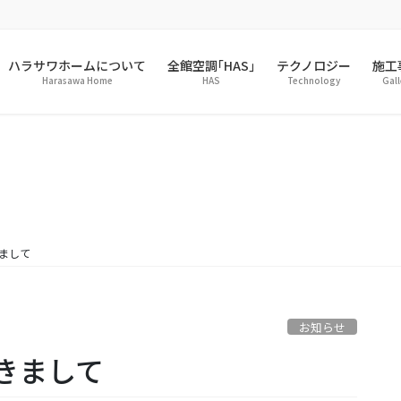
ハラサワホームについて
全館空調｢HAS｣
テクノロジー
施工
Harasawa Home
HAS
Technology
Gall
まして
お知らせ
きまして