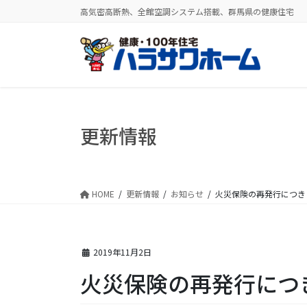
コ
ナ
高気密高断熱、全館空調システム搭載、群馬県の健康住宅
ン
ビ
テ
ゲ
ン
ー
ツ
シ
に
ョ
移
ン
動
に
更新情報
移
動
HOME
更新情報
お知らせ
火災保険の再発行につき
2019年11月2日
火災保険の再発行につ