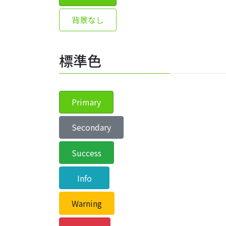
背景なし
標準色
Primary
Secondary
Success
Info
Warning