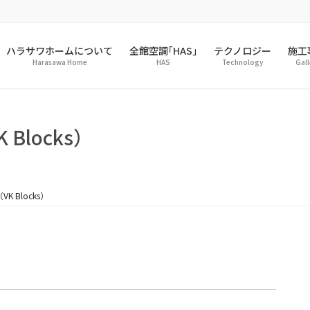
ハラサワホームについて
全館空調｢HAS｣
テクノロジー
施工
Harasawa Home
HAS
Technology
Gall
Blocks）
 Blocks）